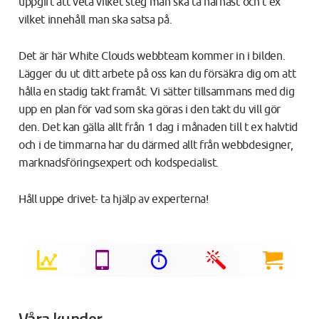
uppgift att veta vilket steg man ska ta härnäst och t ex
vilket innehåll man ska satsa på.
Det är här White Clouds webbteam kommer in i bilden.
Lägger du ut ditt arbete på oss kan du försäkra dig om att
hålla en stadig takt framåt. Vi sätter tillsammans med dig
upp en plan för vad som ska göras i den takt du vill gör
den. Det kan gälla allt från 1 dag i månaden till t ex halvtid
och i de timmarna har du därmed allt från webbdesigner,
marknadsföringsexpert och kodspecialist.
Håll uppe drivet- ta hjälp av experterna!
Våra kunder